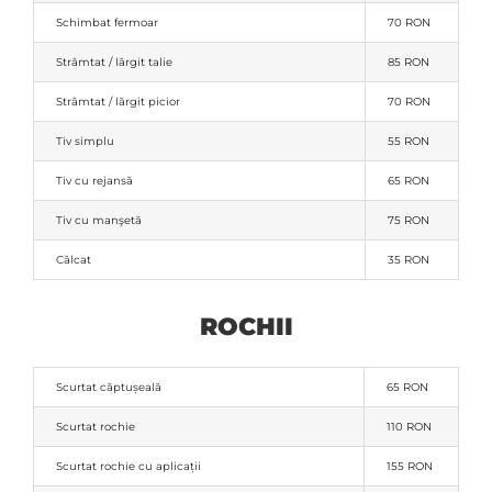
Schimbat fermoar
70 RON
Strâmtat / lărgit talie
85 RON
Strâmtat / lărgit picior
70 RON
Tiv simplu
55 RON
Tiv cu rejansă
65 RON
Tiv cu manşetă
75 RON
Călcat
35 RON
ROCHII
Scurtat căptușeală
65 RON
Scurtat rochie
110 RON
Scurtat rochie cu aplicații
155 RON