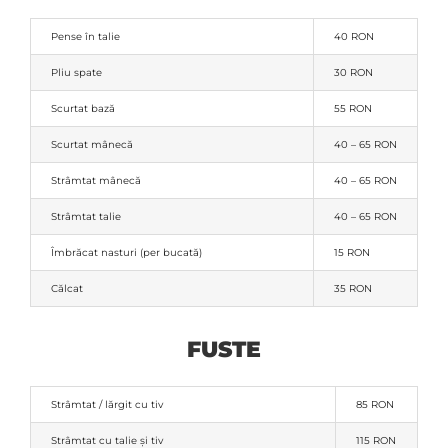
Pense în talie
40 RON
Pliu spate
30 RON
Scurtat bază
55 RON
Scurtat mânecă
40 – 65 RON
Strâmtat mânecă
40 – 65 RON
Strâmtat talie
40 – 65 RON
Îmbrăcat nasturi (per bucată)
15 RON
Călcat
35 RON
FUSTE
Strâmtat / lărgit cu tiv
85 RON
Strâmtat cu talie și tiv
115 RON