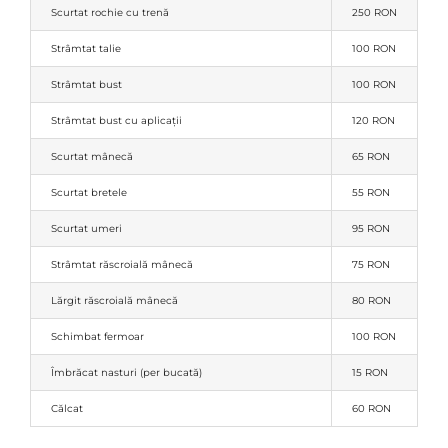
Scurtat rochie cu trenă
250 RON
Strâmtat talie
100 RON
Strâmtat bust
100 RON
Strâmtat bust cu aplicații
120 RON
Scurtat mânecă
65 RON
Scurtat bretele
55 RON
Scurtat umeri
95 RON
Strâmtat răscroială mânecă
75 RON
Lărgit răscroială mânecă
80 RON
Schimbat fermoar
100 RON
Îmbrăcat nasturi (per bucată)
15 RON
Călcat
60 RON