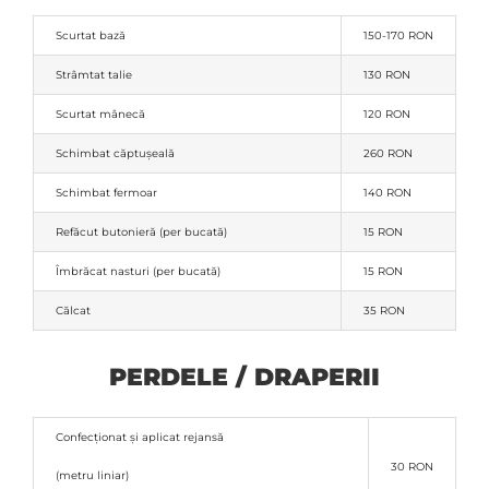
Scurtat bază
150-170 RON
Strâmtat talie
130 RON
Scurtat mânecă
120 RON
Schimbat căptușeală
260 RON
Schimbat fermoar
140 RON
Refăcut butonieră (per bucată)
15 RON
Îmbrăcat nasturi (per bucată)
15 RON
Călcat
35 RON
PERDELE / DRAPERII
Confecționat și aplicat rejansă
30 RON
(metru liniar)