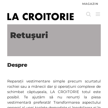
Skip
MAGAZIN
to
content
Retuşuri
Despre
Reparații vestimentare simple precum scurtatul
rochiei sau a mânecii dar și operațiuni complexe de
schimbat căptușeala, LA CROITORIE totul este
posibil. Te ajutăm să nu renunți la piesa
vestimentară preferată! Transformarea aspectului
general al unei toalete demodate și înnobilarea ei în