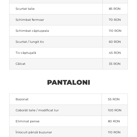
Scurtat talie
85 RON
Schimbat fermoar
70 RON
Schimbat căptușeala
110 RON
Scurtat / lungit tiv
60 RON
Tiv căptuşală
45 RON
Călcat
35 RON
PANTALONI
Bazonat
55 RON
Coborât talie / modificat tur
100 RON
Eliminat pense
80 RON
Înlocuit pânză buzunar
110 RON