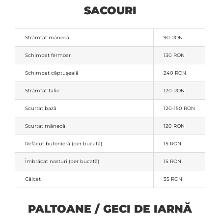
SACOURI
Strâmtat mânecă
90 RON
Schimbat fermoar
130 RON
Schimbat căptuşeală
240 RON
Strâmtat talie
120 RON
Scurtat bază
120-150 RON
Scurtat mânecă
120 RON
Refăcut butonieră (per bucată)
15 RON
Îmbrăcat nasturi (per bucată)
15 RON
Călcat
35 RON
PALTOANE / GECI DE IARNĂ